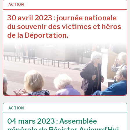
ACTION
30 AVR 2023
30 avril 2023 : journée nationale
du souvenir des victimes et héros
de la Déportation.
ACTION
4 MAR 2023
04 mars 2023 : Assemblée
générale de Résister Aujourd’Hui