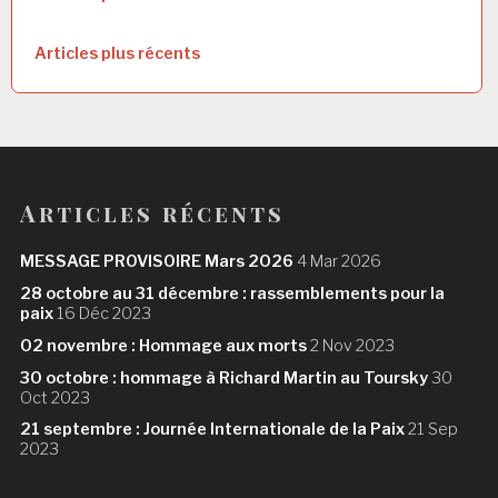
a
Articles plus récents
v
i
g
a
t
Articles récents
i
MESSAGE PROVISOIRE Mars 2026
4 Mar 2026
o
28 octobre au 31 décembre : rassemblements pour la
n
paix
16 Déc 2023
02 novembre : Hommage aux morts
2 Nov 2023
d
30 octobre : hommage à Richard Martin au Toursky
30
e
Oct 2023
s
21 septembre : Journée Internationale de la Paix
21 Sep
2023
a