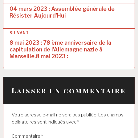
a
04 mars 2023 : Assemblée générale de
Résister Aujourd’Hui
v
i
SUIVANT
g
8 mai 2023 : 78 ème anniversaire de la
a
capitulation de l’Allemagne nazie à
Marseille.8 mai 2023 :
t
i
o
n
Laisser un commentaire
d
e
Votre adresse e-mail ne sera pas publiée.
Les champs
l
obligatoires sont indiqués avec
*
’
Commentaire
*