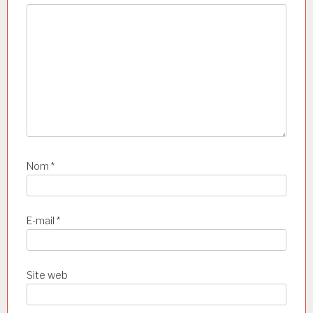
a
r
t
i
c
l
e
Nom
*
E-mail
*
Site web