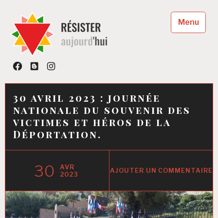
Accéder
au
Menu
contenu
principal
Résister aujourd'hui
Facebook
Blog
Instagram
« Résister se conjugue au présent »
30 avril 2023 : journée
nationale du souvenir des
victimes et héros de la
Déportation.
30
AVR
AJOUTER UN COMMENTAIRE
2023