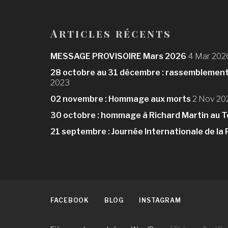
t
i
Articles récents
o
n
MESSAGE PROVISOIRE Mars 2026
4 Mar 202
d
28 octobre au 31 décembre : rassemblements
2023
e
02 novembre : Hommage aux morts
2 Nov 20
l
30 octobre : hommage à Richard Martin au 
’
21 septembre : Journée Internationale de la 
a
r
t
i
FACEBOOK
BLOG
INSTAGRAM
c
l