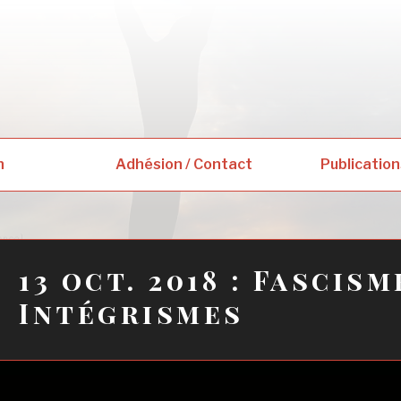
er aujourd'hui
njugue au présent »
n
Adhésion / Contact
Publication
13 oct. 2018 : Fascism
Intégrismes