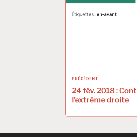
Étiquettes :
en-avant
N
PRÉCÉDENT
a
24 fév. 2018 : Cont
v
l’extrême droite
i
g
a